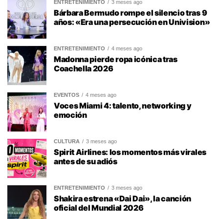
ENTRETENIMIENTO
3 meses ago
Bárbara Bermudo rompe el silencio tras 9
años: «Era una persecución en Univision»
ENTRETENIMIENTO
4 meses ago
Madonna pierde ropa icónica tras
Coachella 2026
EVENTOS
4 meses ago
Voces Miami 4: talento, networking y
emoción
CULTURA
3 meses ago
Spirit Airlines: los momentos más virales
antes de su adiós
ENTRETENIMIENTO
3 meses ago
Shakira estrena «Dai Dai», la canción
oficial del Mundial 2026