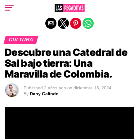
Salir de la versión móvil
CULTURA
Descubre una Catedral de
Sal bajo tierra: Una
Maravilla de Colombia.
Published
2 años ago
on
diciembre 18, 2024
By
Dany Galindo