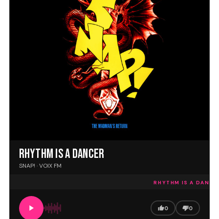
RHYTHM IS A DANCER
SNAP! · VOIX FM
RHYTHM IS A DANCER
0
0