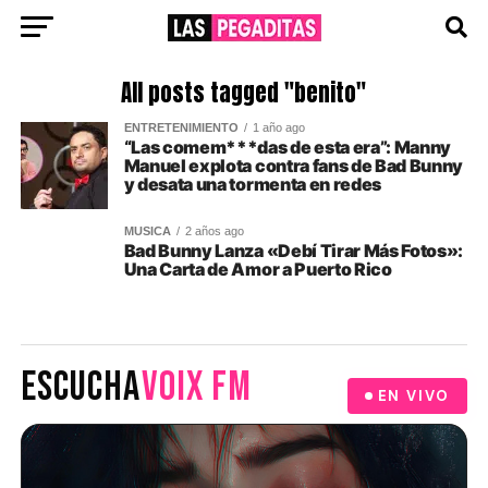
All posts tagged "benito"
ENTRETENIMIENTO
1 año ago
“Las comem***das de esta era”: Manny
Manuel explota contra fans de Bad Bunny
y desata una tormenta en redes
MUSICA
2 años ago
Bad Bunny Lanza «Debí Tirar Más Fotos»:
Una Carta de Amor a Puerto Rico
ESCUCHA
VOIX FM
EN VIVO