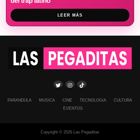
del trap latino
LEER MÁS
FARANDULA
MUSICA
CINE
TECNOLOGIA
CULTURA
EVENTOS
Copyright © 2026 Las Pegaditas