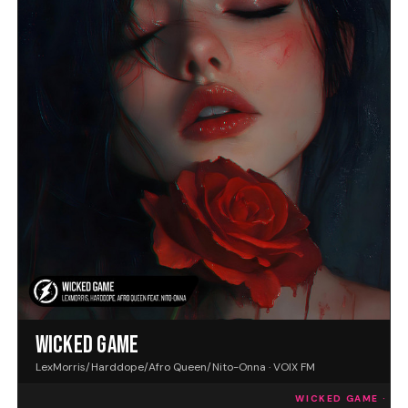
WICKED GAME
LexMorris/Harddope/Afro Queen/Nito-Onna · VOIX FM
WICKED GAME · VOI