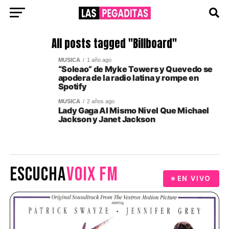
All posts tagged "Billboard"
MUSICA
1 año ago
“Soleao” de Myke Towers y Quevedo se
apodera de la radio latina y rompe en
Spotify
MUSICA
2 años ago
Lady Gaga Al Mismo Nivel Que Michael
Jackson y Janet Jackson
ESCUCHA
VOIX FM
EN VIVO