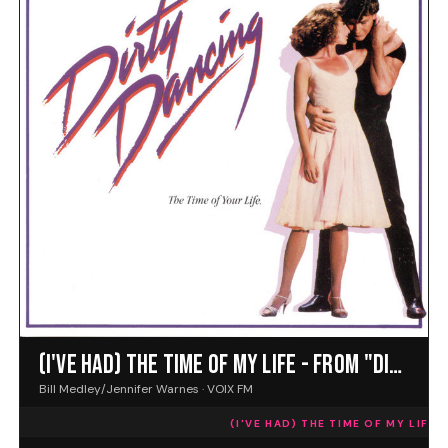
(I'VE HAD) THE TIME OF MY LIFE - FROM "DIRTY DANCING" SOUNDTRACK
Bill Medley/Jennifer Warnes · VOIX FM
(I'VE HAD) THE TIME OF MY LIFE