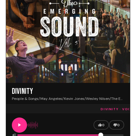
DIVINITY
People & Songs/May Angeles/Kevin Jones/Wesley Nilsen/The Emerging Sound · VOIX FM
DIVINITY · VOIX F
0
0