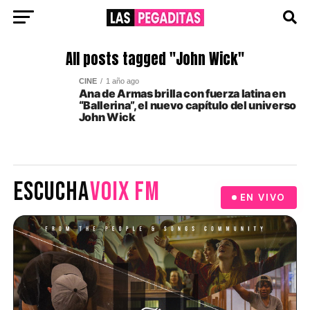
All posts tagged "John Wick"
CINE
1 año ago
Ana de Armas brilla con fuerza latina en
“Ballerina”, el nuevo capítulo del universo
John Wick
ESCUCHA
VOIX FM
EN VIVO