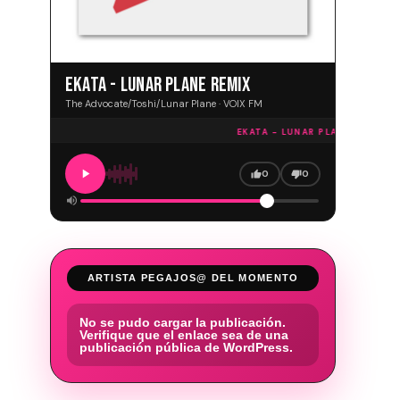
EKATA - LUNAR PLANE REMIX
The Advocate/Toshi/Lunar Plane · VOIX FM
EKATA - LUNAR PLANE REMIX · 
0
0
ARTISTA PEGAJOS@ DEL MOMENTO
No se pudo cargar la publicación.
Verifique que el enlace sea de una
publicación pública de WordPress.