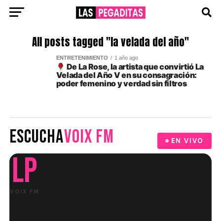
All posts tagged "la velada del año"
ENTRETENIMIENTO
1 año ago
De La Rose, la artista que convirtió La
Velada del Año V en su consagración:
poder femenino y verdad sin filtros
ESCUCHA
VOIX FM
EN VIVO
LP
VOIX FM