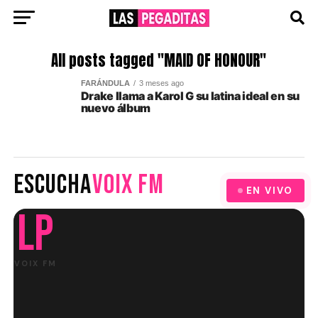
All posts tagged "MAID OF HONOUR"
FARÁNDULA
3 meses ago
Drake llama a Karol G su latina ideal en su
nuevo álbum
ESCUCHA
VOIX FM
EN VIVO
LP
VOIX FM