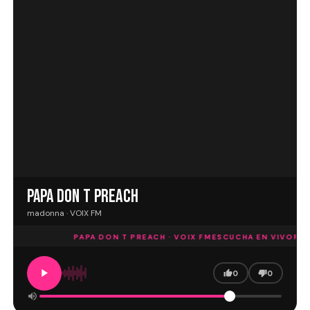
PAPA DON T PREACH
madonna · VOIX FM
PAPA DON T PREACH · VOIX FM
ESCUCHA EN VIVO
PAP
0
0