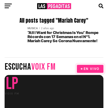
All posts tagged "Mariah Carey"
MUSICA
2 años ago
“All I Want for Christmas Is You” Rompe
Récords con 17 Semanas en el N°1.
Mariah Carey Se Corona Nuevamente!
ESCUCHA
VOIX FM
EN VIVO
LP
VOIX FM