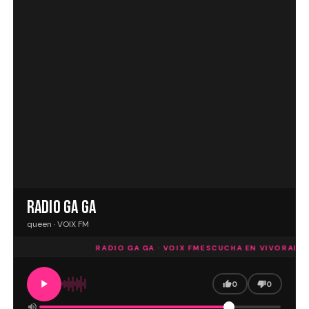
RADIO GA GA
queen · VOIX FM
RADIO GA GA · VOIX FM
ESCUCHA EN VIVO
RADIO 
0
0