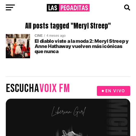
All posts tagged "Meryl Streep"
CINE
4 meses ago
El diablo viste a la moda 2: Meryl Streep y
Anne Hathaway vuelven más icónicas
que nunca
ESCUCHA
VOIX FM
EN VIVO