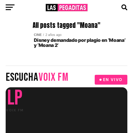
All posts tagged "Moana"
CINE
2 años ago
Disney demandado por plagio en ‘Moana’
y ‘Moana 2’
ESCUCHA
VOIX FM
EN VIVO
LP
VOIX FM