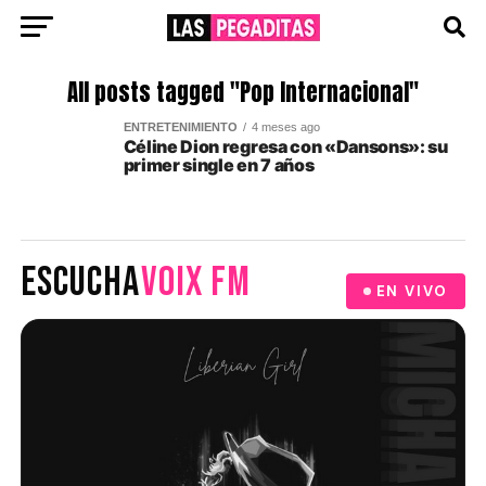
All posts tagged "Pop Internacional"
ENTRETENIMIENTO
4 meses ago
Céline Dion regresa con «Dansons»: su
primer single en 7 años
ESCUCHA
VOIX FM
EN VIVO