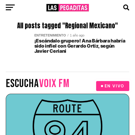
All posts tagged "Regional Mexicano"
ENTRETENIMIENTO
1 año ago
¡Escándalo grupero! Ana Bárbara habría
sido infiel con Gerardo Ortiz, según
Javier Ceriani
ESCUCHA
VOIX FM
EN VIVO