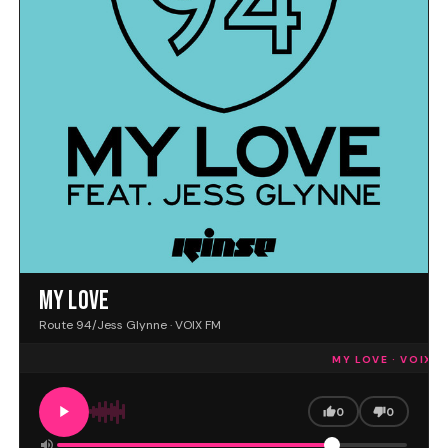
MY LOVE
Route 94/Jess Glynne · VOIX FM
MY LOVE · VOIX F
0
0