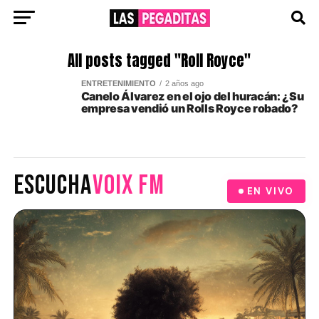
All posts tagged "Roll Royce"
ENTRETENIMIENTO
2 años ago
Canelo Álvarez en el ojo del huracán: ¿Su
empresa vendió un Rolls Royce robado?
ESCUCHA
VOIX FM
EN VIVO