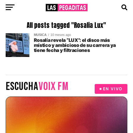
All posts tagged "Rosalia Lux"
MUSICA
10 meses ago
Rosalía revela “LUX”: el disco más
místico y ambicioso de su carrera ya
tiene fecha y filtraciones
ESCUCHA
VOIX FM
EN VIVO