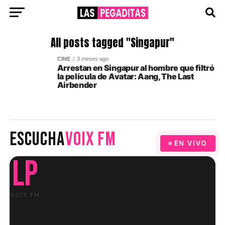
All posts tagged "Singapur"
CINE
3 meses ago
Arrestan en Singapur al hombre que filtró
la película de Avatar: Aang, The Last
Airbender
ESCUCHA
VOIX FM
EN VIVO
LP
VOIX FM