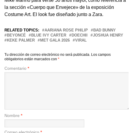
Mike Marino para verse 50 años mayor, como referencia a
la sección «Cuerpo que Envejece» de la exposición
Costume Art. El look fue diseñado junto a Zara.
RELATED TOPICS:
AARIANA ROSE PHILIP
BAD BUNNY
BEYONCÉ
BLUE IVY CARTER
DOECHII
JOSHUA HENRY
KEKE PALMER
MET GALA 2026
VIRAL
Tu dirección de correo electrónico no será publicada.
Los campos
obligatorios están marcados con
*
Comentario
*
Nombre
*
Correo electrónico
*