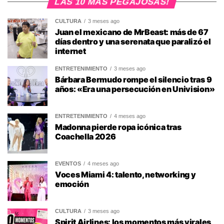
LAS 10 MAS PEGAJOSAS!
CULTURA
3 meses ago
Juan el mexicano de MrBeast: más de 67
días dentro y una serenata que paralizó el
internet
ENTRETENIMIENTO
3 meses ago
Bárbara Bermudo rompe el silencio tras 9
años: «Era una persecución en Univision»
ENTRETENIMIENTO
4 meses ago
Madonna pierde ropa icónica tras
Coachella 2026
EVENTOS
4 meses ago
Voces Miami 4: talento, networking y
emoción
CULTURA
3 meses ago
Spirit Airlines: los momentos más virales