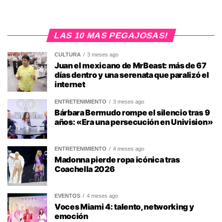
LAS 10 MAS PEGAJOSAS!
CULTURA
3 meses ago
Juan el mexicano de MrBeast: más de 67
días dentro y una serenata que paralizó el
internet
ENTRETENIMIENTO
3 meses ago
Bárbara Bermudo rompe el silencio tras 9
años: «Era una persecución en Univision»
ENTRETENIMIENTO
4 meses ago
Madonna pierde ropa icónica tras
Coachella 2026
EVENTOS
4 meses ago
Voces Miami 4: talento, networking y
emoción