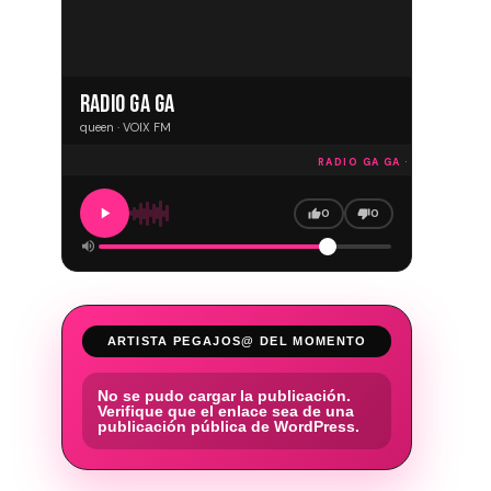
RADIO GA GA
queen · VOIX FM
RADIO GA GA · VOIX FM
ESC
0
0
ARTISTA PEGAJOS@ DEL MOMENTO
No se pudo cargar la publicación.
Verifique que el enlace sea de una
publicación pública de WordPress.