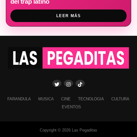
del trap latino
LEER MÁS
FARANDULA
MUSICA
CINE
TECNOLOGIA
CULTURA
EVENTOS
Copyright © 2026 Las Pegaditas