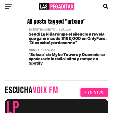
All posts tagged "urbano"
ENTRETENIMIENTO
1 año ago
Seydi La Niña rompe el silencio y revela
que ganó mas de $160,000 en OnlyFans:
“Dios sabrá perdonarme”
MUSICA
1 año ago
“Soleao” de Myke Towers y Quevedo se
apodera de la radio latina y rompe en
Spotify
ESCUCHA
VOIX FM
EN VIVO
LP