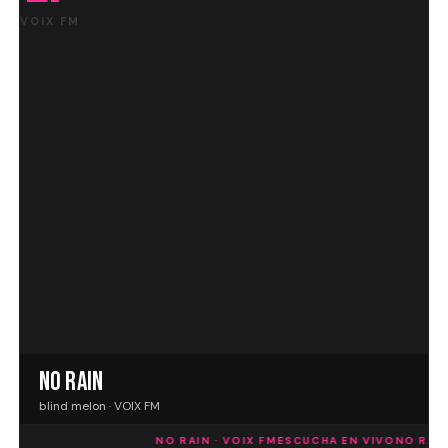
VOIX FM
NO RAIN
blind melon · VOIX FM
NO RAIN · VOIX FM
ESCUCHA EN VIVO
NO RAIN