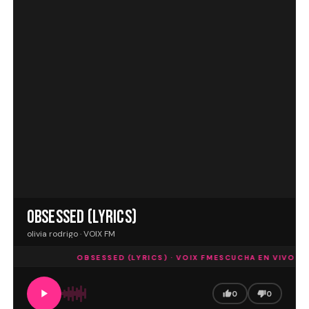
OBSESSED (LYRICS)
olivia rodrigo · VOIX FM
OBSESSED (LYRICS) · VOIX FM
ESCUCHA EN VIVO
OBS
0
0