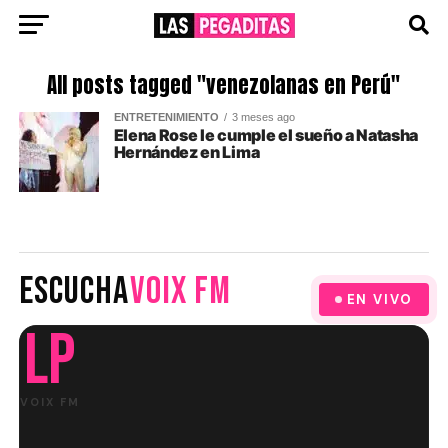
All posts tagged "venezolanas en Perú"
ENTRETENIMIENTO
3 meses ago
Elena Rose le cumple el sueño a Natasha
Hernández en Lima
ESCUCHA
VOIX FM
EN VIVO
LP
VOIX FM