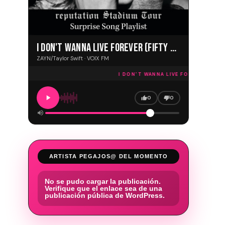
I DON'T WANNA LIVE FOREVER (FIFTY SHADES DARKER)
ZAYN/Taylor Swift · VOIX FM
I DON'T WANNA LIVE FOREVER (FIFTY
0
0
ARTISTA PEGAJOS@ DEL MOMENTO
No se pudo cargar la publicación.
Verifique que el enlace sea de una
publicación pública de WordPress.