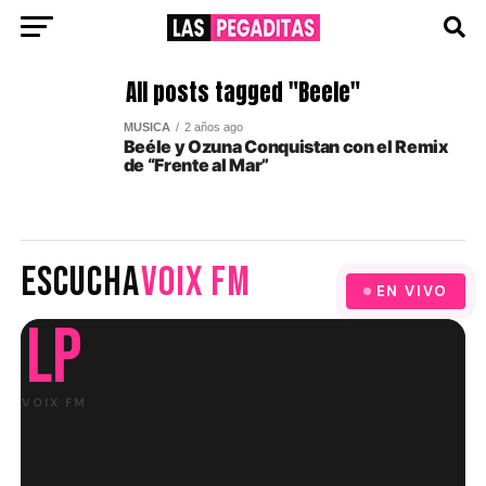
All posts tagged "Beele"
MUSICA
2 años ago
Beéle y Ozuna Conquistan con el Remix
de “Frente al Mar”
ESCUCHA
VOIX FM
EN VIVO
LP
VOIX FM