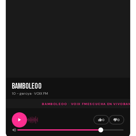
BAMBOLEOO
10 - garcya · VOIX FM
BAMBOLEOO · VOIX FM
ESCUCHA EN VIVO
BAMBO
0
0