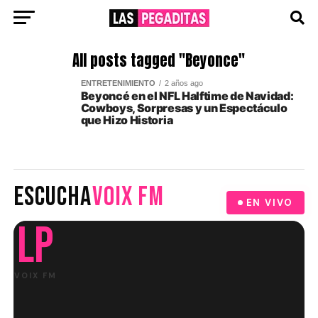
All posts tagged "Beyonce"
ENTRETENIMIENTO
2 años ago
Beyoncé en el NFL Halftime de Navidad:
Cowboys, Sorpresas y un Espectáculo
que Hizo Historia
ESCUCHA
VOIX FM
EN VIVO
LP
VOIX FM