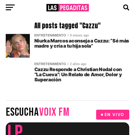
All posts tagged "Cazzu"
ENTRETENIMIENTO
9 meses ago
Niurka Marcos aconseja a Cazzu: “Sé más
madre y cría a tu hija sola”
ENTRETENIMIENTO
2 años ago
Cazzu Responde a Christian Nodal con
“La Cueva”: Un Relato de Amor, Dolor y
Superación
ESCUCHA
VOIX FM
EN VIVO
LP