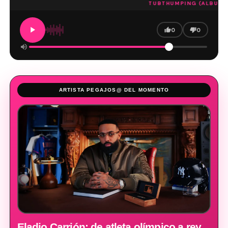
TUBTHUMPING (ALBUM VE
0
0
ARTISTA PEGAJOS@ DEL MOMENTO
Eladio Carrión: de atleta olímpico a rey