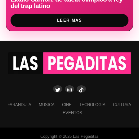
del trap latino
LEER MÁS
FARANDULA
MUSICA
CINE
TECNOLOGIA
CULTURA
EVENTOS
Copyright © 2026 Las Pegaditas