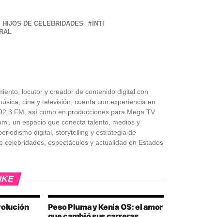
 HIJOS DE CELEBRIDADES
INTI
IRAL
iento, locutor y creador de contenido digital con
úsica, cine y televisión, cuenta con experiencia en
 Z92.3 FM, así como en producciones para Mega TV.
ami, un espacio que conecta talento, medios y
riodismo digital, storytelling y estrategia de
e celebridades, espectáculos y actualidad en Estados
IKE
volución
Peso Pluma y Kenia OS: el amor
que cambió sus carreras