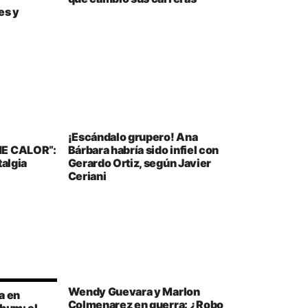
es y
¡Escándalo grupero! Ana
HE CALOR”:
Bárbara habría sido infiel con
talgia
Gerardo Ortiz, según Javier
Ceriani
Wendy Guevara y Marlon
a en
Colmenarez en guerra: ¿Robo