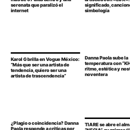
serenata que paralizó el
significado, cancion
internet
simbología
Danna Paola sube la
Karol G brilla en Vogue México:
temperatura con “K
“Más que ser una artista de
ritmo, estética y nos
tendencia, quiero ser una
noventera
artista de trascendencia”
¿Plagio o coincidencia? Danna
TIARE se abre el alm
Paola responde a críticas por