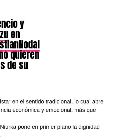
encio y
zu
en
stianNodal
 no quieren
as de su
sta” en el sentido tradicional, lo cual abre
dencia económica y emocional, más que
 Niurka pone en primer plano la dignidad
.