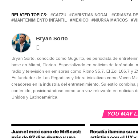
RELATED TOPICS:
CAZZU
CHRISTIAN NODAL
CRIANZA DE
MANTENIMIENTO INFANTIL
MEXICO
NIURKA MARCOS
V
Bryan Sorto
Bryan Sorto, conocido como Gugulito, es periodista de entretenim
base en Miami, Florida. Especializado en noticias de farándula, m
radio y televisión en emisoras como Ritmo 95.7, El Zol 106.7 y
Es fundador de Las Pegaditas y lidera iniciativas como Voces Mi
creadores en la industria del entretenimiento. Su estilo combina pe
contenido, posicionándose como una voz relevante en noticias d
Unidos y Latinoamérica.
YOU MAY L
Juan el mexicano de MrBeast:
Rosalía ilumina su e
más de 67 días dentro y una
artística con «LUX»: