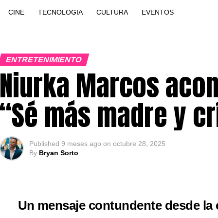
CINE
TECNOLOGIA
CULTURA
EVENTOS
ENTRETENIMIENTO
Niurka Marcos acon
“Sé más madre y crí
Published
9 meses ago
on
octubre 28, 2025
By
Bryan Sorto
Un mensaje contundente desde la e