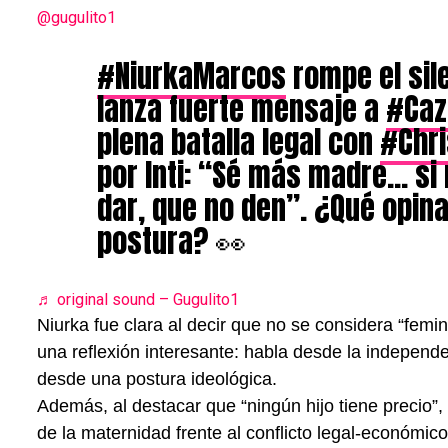
@gugulito1
#NiurkaMarcos
rompe el sil
lanza fuerte mensaje a
#Caz
plena batalla legal con
#Chri
por Inti: “Sé más madre… si
dar, que no den”. ¿Qué opin
postura? 👀
♬ original sound – Gugulito1
Niurka fue clara al decir que no se considera “femini
una reflexión interesante: habla desde la indepen
desde una postura ideológica.
Además, al destacar que “ningún hijo tiene precio”,
de la maternidad frente al conflicto legal-económico