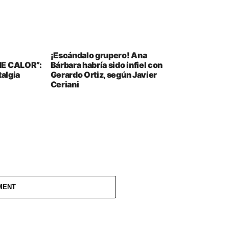
¡Escándalo grupero! Ana
HE CALOR”:
Bárbara habría sido infiel con
talgia
Gerardo Ortiz, según Javier
Ceriani
MENT