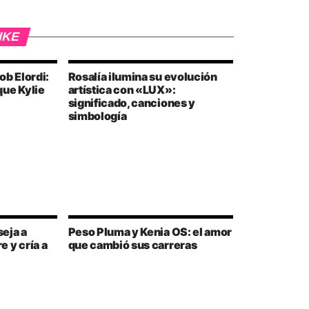
IKE
ob Elordi:
Rosalía ilumina su evolución
que Kylie
artística con «LUX»:
significado, canciones y
simbología
eja a
Peso Pluma y Kenia OS: el amor
 y cría a
que cambió sus carreras