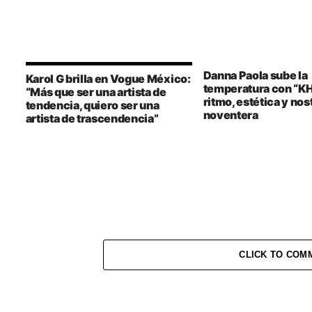
Danna Paola sube la
Karol G brilla en Vogue México:
temperatura con “K
“Más que ser una artista de
ritmo, estética y nos
tendencia, quiero ser una
noventera
artista de trascendencia”
CLICK TO COM