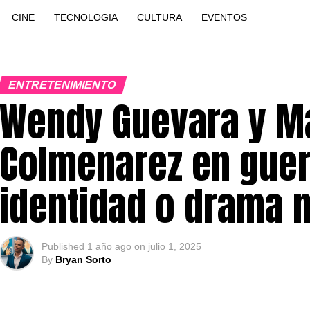
CINE
TECNOLOGIA
CULTURA
EVENTOS
ENTRETENIMIENTO
Wendy Guevara y M
Colmenarez en guer
identidad o drama 
Published
1 año ago
on
julio 1, 2025
By
Bryan Sorto