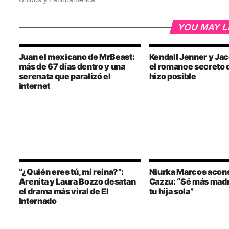
YOU MAY L
Juan el mexicano de MrBeast:
Kendall Jenner y Jac
más de 67 días dentro y una
el romance secreto 
serenata que paralizó el
hizo posible
internet
“¿Quién eres tú, mi reina?”:
Niurka Marcos acons
Arenita y Laura Bozzo desatan
Cazzu: “Sé más madre
el drama más viral de El
tu hija sola”
Internado