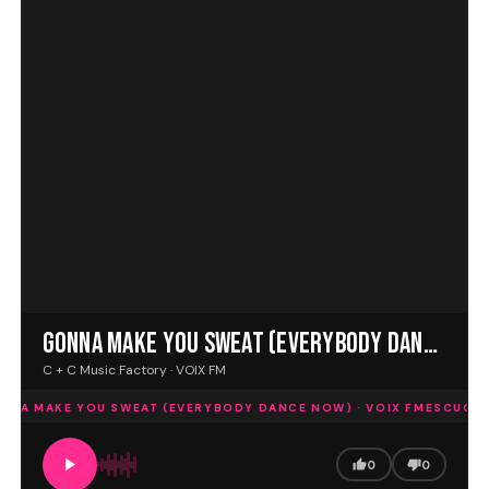
GONNA MAKE YOU SWEAT (EVERYBODY DANCE NOW)
C + C Music Factory · VOIX FM
NA MAKE YOU SWEAT (EVERYBODY DANCE NOW) · VOIX FM
ESCUCHA 
0
0