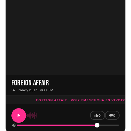
FOREIGN AFFAIR
14 - randy bush · VOIX FM
FOREIGN AFFAIR · VOIX FM
ESCUCHA EN VIVO
FOREI
0
0