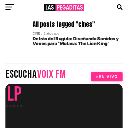
All posts tagged "cines"
CINE
2 años ago
Detrás del Rugido: Diseñando Sonidos y
Voces para “Mufasa: The Lion King”
ESCUCHA
VOIX FM
EN VIVO
LP
VOIX FM