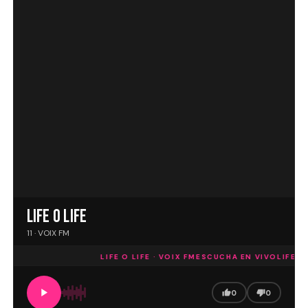
LIFE O LIFE
11 · VOIX FM
LIFE O LIFE · VOIX FM
ESCUCHA EN VIVO
LIFE O 
0
0