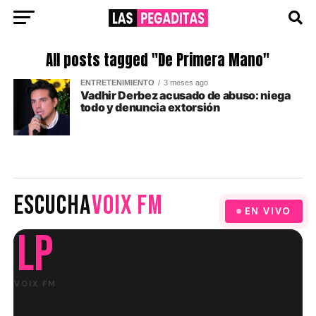
All posts tagged "De Primera Mano"
ENTRETENIMIENTO
3 meses ago
Vadhir Derbez acusado de abuso: niega
todo y denuncia extorsión
ESCUCHA
VOIX FM
EN VIVO
LP
VOIX FM