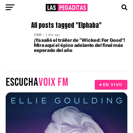
All posts tagged "Elphaba"
CINE
1 año ago
¡Ya salió el tráiler de “Wicked: For Good”!
Mira aquí el épico adelanto del final más
esperado del año
ESCUCHA
VOIX FM
EN VIVO