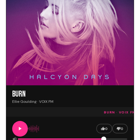
BURN
Ellie Goulding · VOIX FM
BURN · VOIX FM
ES
0
0