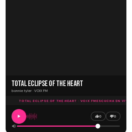
TOTAL ECLIPSE OF THE HEART
bonnie tyler · VOIX FM
TOTAL ECLIPSE OF THE HEART · VOIX FM
ESCUCHA EN VIVO
T
0
0