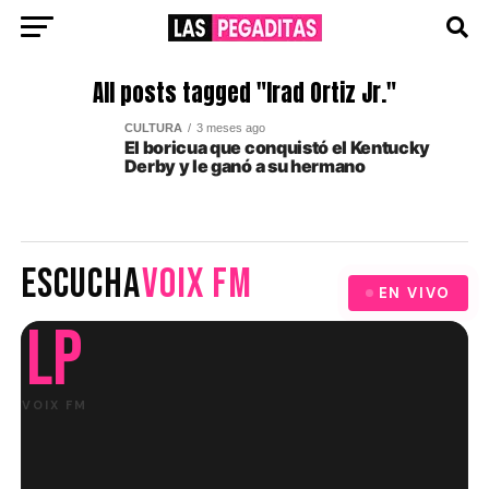
All posts tagged "Irad Ortiz Jr."
CULTURA
3 meses ago
El boricua que conquistó el Kentucky
Derby y le ganó a su hermano
ESCUCHA
VOIX FM
EN VIVO
LP
VOIX FM