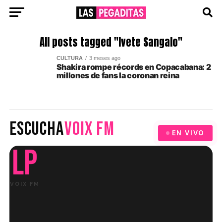
All posts tagged "Ivete Sangalo"
CULTURA
3 meses ago
Shakira rompe récords en Copacabana: 2
millones de fans la coronan reina
ESCUCHA
VOIX FM
EN VIVO
LP
VOIX FM