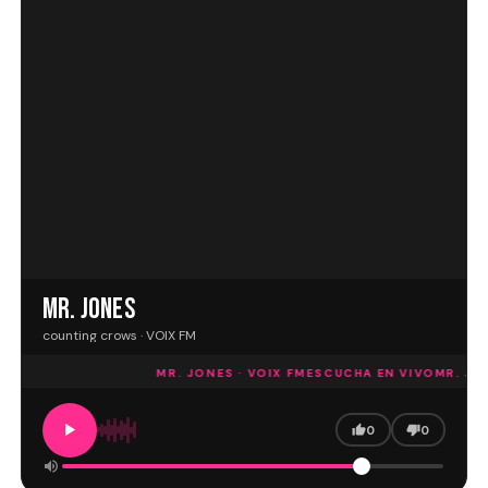
MR. JONES
counting crows · VOIX FM
MR. JONES · VOIX FM
ESCUCHA EN VIVO
MR. JON
0
0