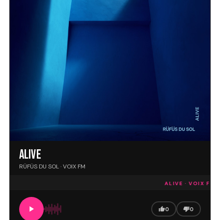
ALIVE
RÜFÜS DU SOL · VOIX FM
ALIVE · VOIX FM
E
0
0