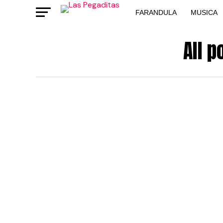
FARANDULA
MUSICA
All p