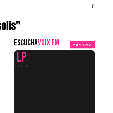
olis"
ESCUCHA
VOIX FM
EN VIVO
LP
VOIX FM