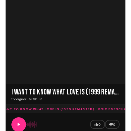
I WANT TO KNOW WHAT LOVE IS (1999 REMASTER)
foreigner · VOIX FM
 WANT TO KNOW WHAT LOVE IS (1999 REMASTER) · VOIX FM
ESCUCHA 
0
0