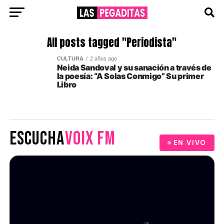
All posts tagged "Periodista"
CULTURA
2 años ago
Neida Sandoval y su sanación a través de
la poesía: “A Solas Conmigo” Su primer
Libro
ESCUCHA
VOIX FM
EN VIVO