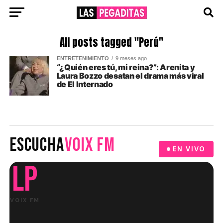
All posts tagged "Perú"
ENTRETENIMIENTO
9 meses ago
“¿Quién eres tú, mi reina?”: Arenita y
Laura Bozzo desatan el drama más viral
de El Internado
ESCUCHA
VOIX FM
EN VIVO
LP
VOIX FM