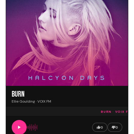
BURN
Ellie Goulding · VOIX FM
BURN · VOIX FM
E
0
0