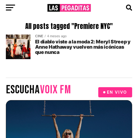
All posts tagged "Premiere NYC"
CINE
4 meses ago
El diablo viste a la moda 2: Meryl Streep y
Anne Hathaway vuelven más icónicas
que nunca
ESCUCHA
VOIX FM
EN VIVO