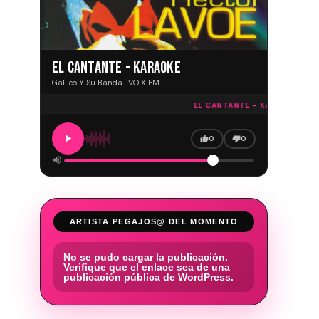
EL CANTANTE - KARAOKE
Galileo Y Su Banda · VOIX FM
EL CANTANTE - KARAOKE · VOI
0
0
ARTISTA PEGAJOS@ DEL MOMENTO
No se pudo cargar la publicación.
Verifique que el enlace sea de una
publicación pública de WordPress.