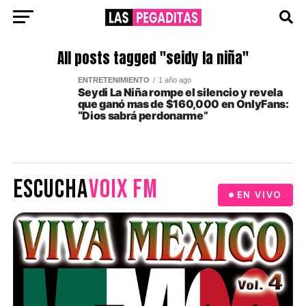
All posts tagged "seidy la niña"
ENTRETENIMIENTO
1 año ago
Seydi La Niña rompe el silencio y revela
que ganó mas de $160,000 en OnlyFans:
“Dios sabrá perdonarme”
ESCUCHA
VOIX FM
EN VIVO