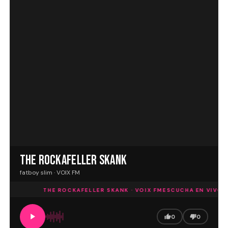
THE ROCKAFELLER SKANK
fatboy slim · VOIX FM
THE ROCKAFELLER SKANK · VOIX FM
ESCUCHA EN VIVO
TH
0
0