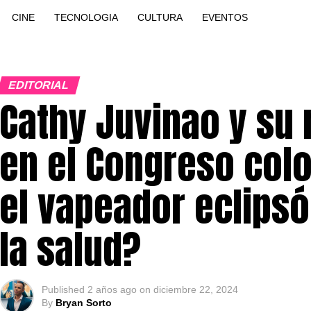
CINE
TECNOLOGIA
CULTURA
EVENTOS
EDITORIAL
Cathy Juvinao y su
en el Congreso col
el vapeador eclipsó
la salud?
Published
2 años ago
on
diciembre 22, 2024
By
Bryan Sorto