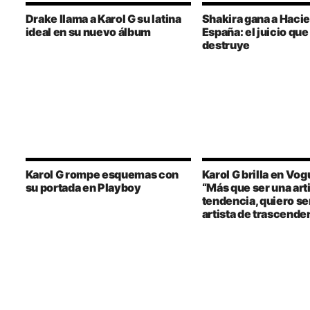
Drake llama a Karol G su latina
Shakira gana a Haci
ideal en su nuevo álbum
España: el juicio que 
destruye
Karol G rompe esquemas con
Karol G brilla en Vo
su portada en Playboy
“Más que ser una art
tendencia, quiero se
artista de trascende