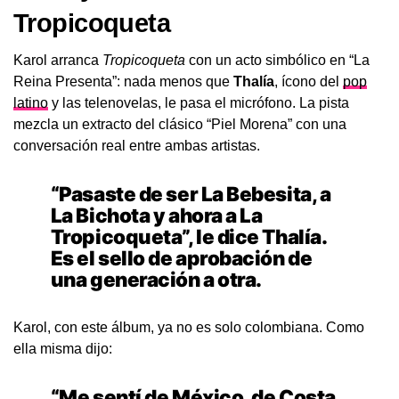
Tropicoqueta
Karol arranca
Tropicoqueta
con un acto simbólico en “La
Reina Presenta”: nada menos que
Thalía
, ícono del
pop
latino
y las telenovelas, le pasa el micrófono. La pista
mezcla un extracto del clásico “Piel Morena” con una
conversación real entre ambas artistas.
“Pasaste de ser La Bebesita, a
La Bichota y ahora a La
Tropicoqueta”, le dice Thalía.
Es el sello de aprobación de
una generación a otra.
Karol, con este álbum, ya no es solo colombiana. Como
ella misma dijo:
“Me sentí de México, de Costa