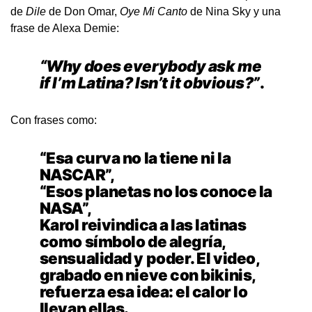
de
Dile
de Don Omar,
Oye Mi Canto
de Nina Sky y una
frase de Alexa Demie:
“Why does everybody ask me
if I’m Latina? Isn’t it obvious?”
.
Con frases como:
“Esa curva no la tiene ni la
NASCAR”,
“Esos planetas no los conoce la
NASA”,
Karol reivindica a las latinas
como símbolo de alegría,
sensualidad y poder. El video,
grabado en nieve con bikinis,
refuerza esa idea: el calor lo
llevan ellas.