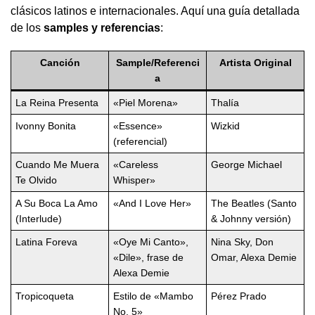
clásicos latinos e internacionales. Aquí una guía detallada
de los
samples y referencias
:
Canción
Sample/Referenci
Artista Original
a
La Reina Presenta
«Piel Morena»
Thalía
Ivonny Bonita
«Essence»
Wizkid
(referencial)
Cuando Me Muera
«Careless
George Michael
Te Olvido
Whisper»
A Su Boca La Amo
«And I Love Her»
The Beatles (Santo
(Interlude)
& Johnny versión)
Latina Foreva
«Oye Mi Canto»,
Nina Sky, Don
«Dile», frase de
Omar, Alexa Demie
Alexa Demie
Tropicoqueta
Estilo de «Mambo
Pérez Prado
No. 5»