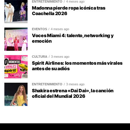
ENTRETENIMIENTO
4 meses ago
Madonna pierde ropa icónica tras
Coachella 2026
EVENTOS
4 meses ago
Voces Miami 4: talento, networking y
emoción
CULTURA
3 meses ago
Spirit Airlines: los momentos más virales
antes de su adiós
ENTRETENIMIENTO
3 meses ago
Shakira estrena «Dai Dai», la canción
oficial del Mundial 2026