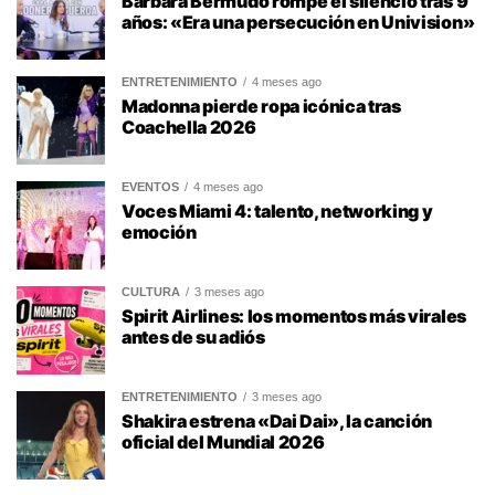
Bárbara Bermudo rompe el silencio tras 9
años: «Era una persecución en Univision»
ENTRETENIMIENTO
4 meses ago
Madonna pierde ropa icónica tras
Coachella 2026
EVENTOS
4 meses ago
Voces Miami 4: talento, networking y
emoción
CULTURA
3 meses ago
Spirit Airlines: los momentos más virales
antes de su adiós
ENTRETENIMIENTO
3 meses ago
Shakira estrena «Dai Dai», la canción
oficial del Mundial 2026