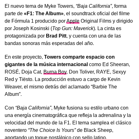
El nuevo tema de Myke Towers,
“Baja California”
, forma
parte de
«F1: The Album»
, el soundtrack oficial del filme
de Fórmula 1 producido por
Apple
Original Films y dirigido
por Joseph Kosinski (
Top Gun: Maverick
). La cinta es
protagonizada por
Brad Pitt
, y cuenta con una de las
bandas sonoras más esperadas del año.
En este proyecto,
Towers comparte espacio con
gigantes de la música internacional
como Ed Sheeran,
ROSÉ, Doja Cat,
Burna Boy
, Don Toliver, RAYE, Sexyy
Red y Tiësto. La producción estuvo a cargo de Kevin
Weaver, el mismo detrás del aclamado “Barbie The
Album”.
Con
“Baja California”
, Myke fusiona su estilo urbano con
una energía cinematográfica que refleja la adrenalina y la
velocidad del mundo de la F1. El tema samplea el clásico
noventero
“The Choice Is Yours”
de Black Sheep,
aportando un toque nostálgico con sello latino.