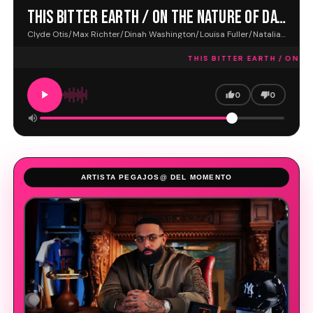
THIS BITTER EARTH / ON THE NATURE OF DAYLIGHT
Clyde Otis/Max Richter/Dinah Washington/Louisa Fuller/Natalia Bonner/John Metcalfe/Philip Sheppard/Chris Worsey · VOIX FM
THIS BITTER EARTH / ON TH
0
0
ARTISTA PEGAJOS@ DEL MOMENTO