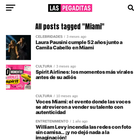
All posts tagged "Miami"
CELEBRIDADES
3 meses ago
Laura Pausini cumple 52 años junto a
Camila Cabello en Miami
CULTURA
3 meses ago
Spirit Airlines: los momentos más virales
antes de su adiós
CULTURA
10 meses ago
Voces Miami: el evento donde las voces
se atrevieron a vender su talento con
autenticidad
ENTRETENIMIENTO
1 año ago
William Levy incendia las redes con foto
sin camisa… ¡y no dejó nada a la
imaginación!