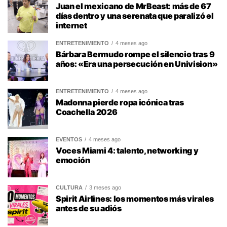
Juan el mexicano de MrBeast: más de 67
días dentro y una serenata que paralizó el
internet
ENTRETENIMIENTO
4 meses ago
Bárbara Bermudo rompe el silencio tras 9
años: «Era una persecución en Univision»
ENTRETENIMIENTO
4 meses ago
Madonna pierde ropa icónica tras
Coachella 2026
EVENTOS
4 meses ago
Voces Miami 4: talento, networking y
emoción
CULTURA
3 meses ago
Spirit Airlines: los momentos más virales
antes de su adiós