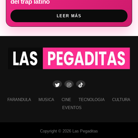
del trap latino
LEER MÁS
FARANDULA
MUSICA
CINE
TECNOLOGIA
CULTURA
EVENTOS
Copyright © 2026 Las Pegaditas