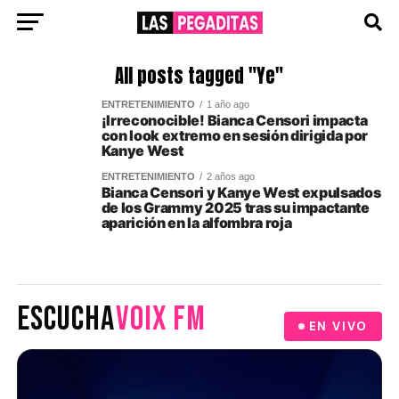
All posts tagged "Ye"
ENTRETENIMIENTO
1 año ago
¡Irreconocible! Bianca Censori impacta
con look extremo en sesión dirigida por
Kanye West
ENTRETENIMIENTO
2 años ago
Bianca Censori y Kanye West expulsados
de los Grammy 2025 tras su impactante
aparición en la alfombra roja
ESCUCHA
VOIX FM
EN VIVO