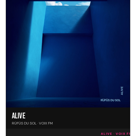
ALIVE
RÜFÜS DU SOL · VOIX FM
ALIVE · VOIX FM
ES