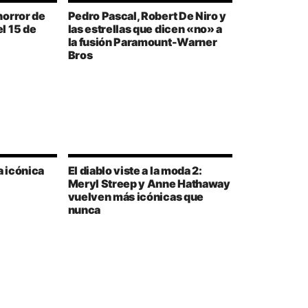
horror de
Pedro Pascal, Robert De Niro y
l 15 de
las estrellas que dicen «no» a
la fusión Paramount-Warner
Bros
 icónica
El diablo viste a la moda 2:
Meryl Streep y Anne Hathaway
vuelven más icónicas que
nunca