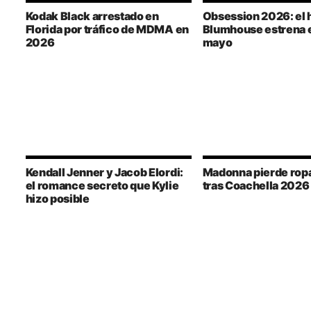
Kodak Black arrestado en
Obsession 2026: el 
Florida por tráfico de MDMA en
Blumhouse estrena e
2026
mayo
Kendall Jenner y Jacob Elordi:
Madonna pierde ropa
el romance secreto que Kylie
tras Coachella 2026
hizo posible