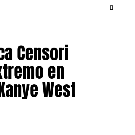
nca Censori
xtremo en
 Kanye West