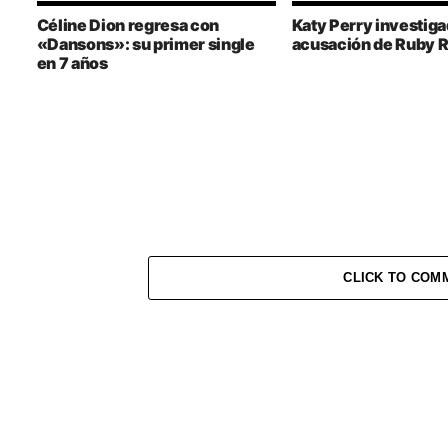
Céline Dion regresa con
Katy Perry investiga
«Dansons»: su primer single
acusación de Ruby 
en 7 años
CLICK TO COM