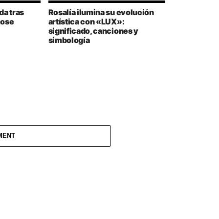
da tras
Rosalía ilumina su evolución
Rose
artística con «LUX»:
significado, canciones y
simbología
MENT