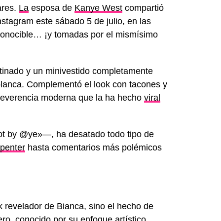
ares.
La
esposa de
Kanye West
compartió
nstagram este sábado 5 de julio, en las
conocible… ¡y tomadas por el mismísimo
atinado y un minivestido completamente
 blanca. Complementó el look con tacones y
irreverencia moderna que la ha hecho
viral
hot by @ye»—, ha desatado todo tipo de
penter
hasta comentarios más polémicos
k revelador de Bianca, sino el hecho de
ero, conocido por su enfoque artístico