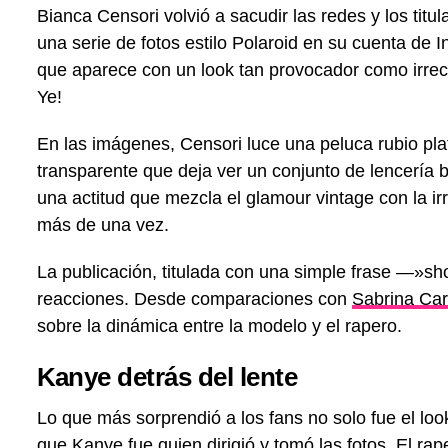
Bianca Censori volvió a sacudir las redes y los titul
una serie de fotos estilo Polaroid en su cuenta de I
que aparece con un look tan provocador como irre
Ye!
En las imágenes, Censori luce una peluca rubio pl
transparente que deja ver un conjunto de lencería
una actitud que mezcla el glamour vintage con la 
más de una vez.
La publicación, titulada con una simple frase —»s
reacciones. Desde comparaciones con
Sabrina Car
sobre la dinámica entre la modelo y el rapero.
Kanye detrás del lente
Lo que más sorprendió a los fans no solo fue el loo
que Kanye fue quien dirigió y tomó las fotos. El rap