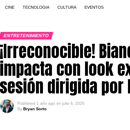
CINE
TECNOLOGIA
CULTURA
EVENTOS
ENTRETENIMIENTO
¡Irreconocible! Bia
impacta con look e
sesión dirigida por
Published
1 año ago
on
julio 6, 2025
By
Bryan Sorto